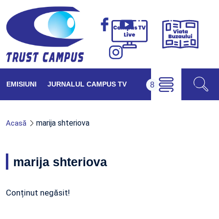
Viața
Campus
Buzăul
TV
Live
EMISIUNI
JURNALUL CAMPUS TV
marija shteriova
Acasă
marija shteriova
Conținut negăsit!