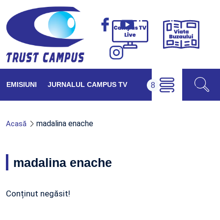
Viața
Campus
Buzăul
TV
Live
EMISIUNI
JURNALUL CAMPUS TV
madalina enache
Acasă
madalina enache
Conținut negăsit!