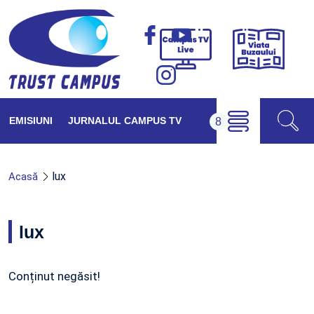
Viața
Campus
Buzăul
TV
Live
EMISIUNI
JURNALUL CAMPUS TV
lux
Acasă
lux
Conținut negăsit!