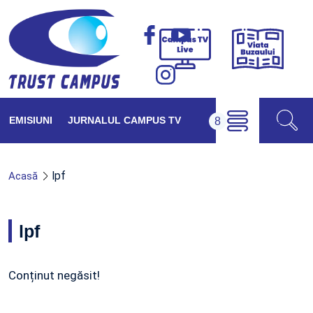
Viața
Campus
Buzăul
TV
Live
EMISIUNI
JURNALUL CAMPUS TV
lpf
Acasă
lpf
Conținut negăsit!