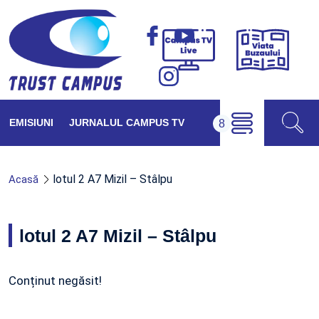
Viața
Campus
Buzăul
TV
Live
EMISIUNI
JURNALUL CAMPUS TV
lotul 2 A7 Mizil – Stâlpu
Acasă
lotul 2 A7 Mizil – Stâlpu
Conținut negăsit!