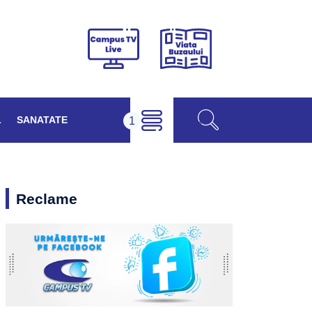
Viața
Campus
Buzăului
TV
Live
L
SANATATE
Reclame