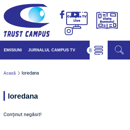
Viața
Campus
Buzăul
TV
Live
EMISIUNI
JURNALUL CAMPUS TV
loredana
Acasă
loredana
Conținut negăsit!