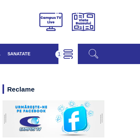
Viața
Campus
Buzăului
TV
Live
L
SANATATE
Reclame