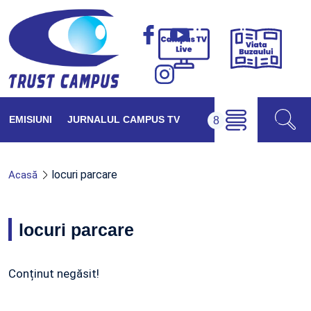
Viața
Campus
Buzăul
TV
Live
EMISIUNI
JURNALUL CAMPUS TV
locuri parcare
Acasă
locuri parcare
Conținut negăsit!