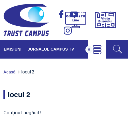
Viața
Campus
Buzăul
TV
Live
EMISIUNI
JURNALUL CAMPUS TV
locul 2
Acasă
locul 2
Conținut negăsit!