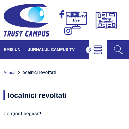
Viața
Campus
Buzăul
TV
Live
EMISIUNI
JURNALUL CAMPUS TV
localnici revoltati
Acasă
localnici revoltati
Conținut negăsit!