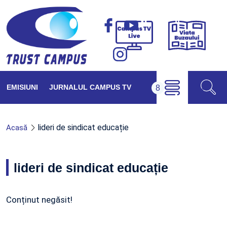
Viața
Campus
Buzăul
TV
Live
EMISIUNI
JURNALUL CAMPUS TV
lideri de sindicat educație
Acasă
lideri de sindicat educație
Conținut negăsit!