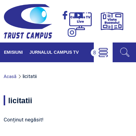
Viața
Campus
Buzăul
TV
Live
EMISIUNI
JURNALUL CAMPUS TV
licitatii
Acasă
licitatii
Conținut negăsit!