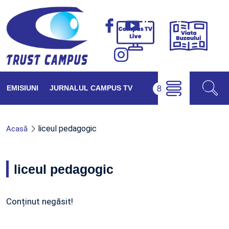
Viața
Campus
Buzăul
TV
Live
EMISIUNI
JURNALUL CAMPUS TV
liceul pedagogic
Acasă
liceul pedagogic
Conținut negăsit!