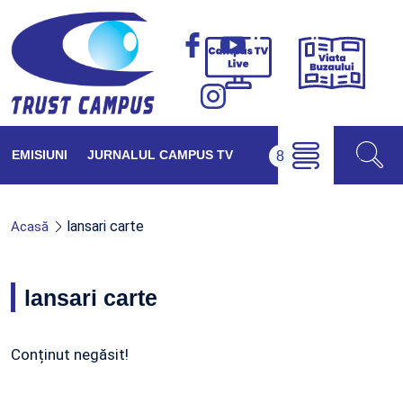
Viața
Campus
Buzăul
TV
Live
EMISIUNI
JURNALUL CAMPUS TV
lansari carte
Acasă
lansari carte
Conținut negăsit!