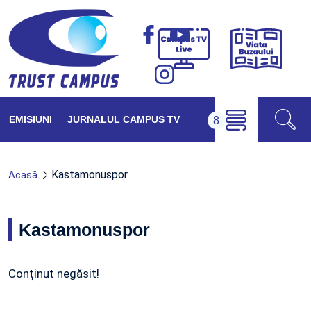
Viața
Campus
Buzăul
TV
Live
EMISIUNI
JURNALUL CAMPUS TV
Kastamonuspor
Acasă
Kastamonuspor
Conținut negăsit!