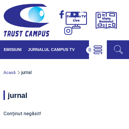
Viața
Campus
Buzăul
TV
Live
EMISIUNI
JURNALUL CAMPUS TV
jurnal
Acasă
jurnal
Conținut negăsit!