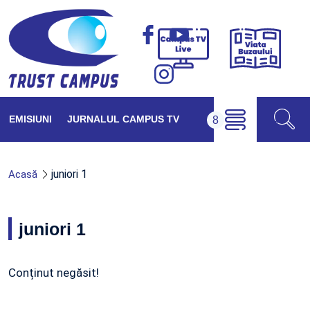
Viața
Campus
Buzăul
TV
Live
EMISIUNI
JURNALUL CAMPUS TV
juniori 1
Acasă
juniori 1
Conținut negăsit!