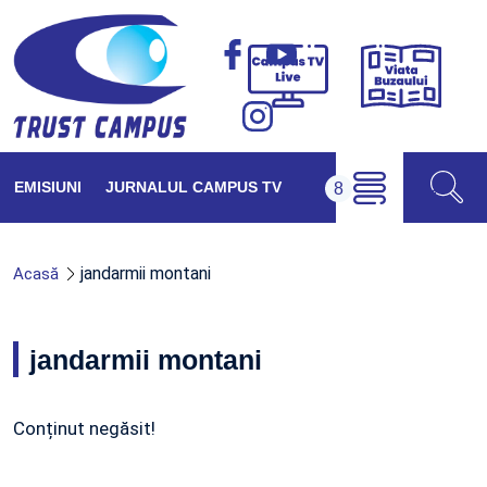
Viața
Campus
Buzăul
TV
Live
EMISIUNI
JURNALUL CAMPUS TV
jandarmii montani
Acasă
jandarmii montani
Conținut negăsit!