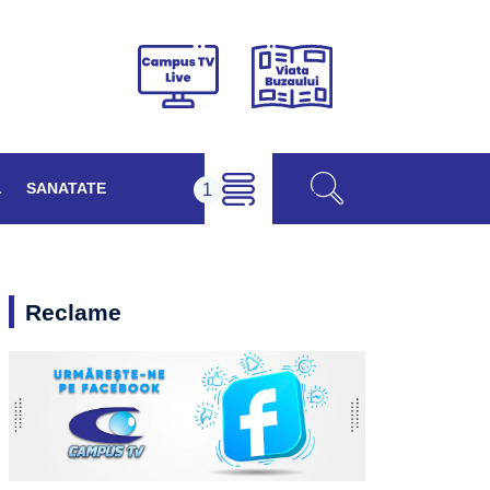
Viața
Campus
Buzăului
TV
Live
L
SANATATE
Reclame