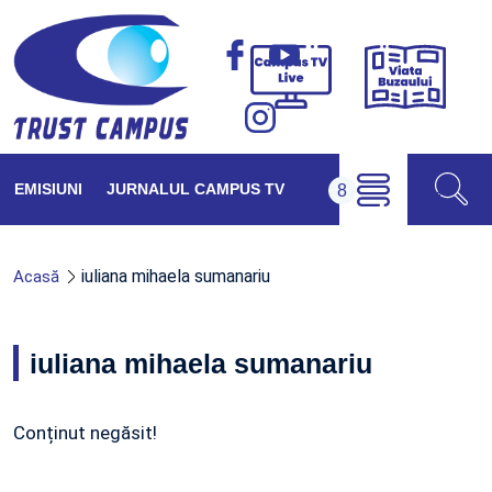
Viața
Campus
Buzăul
TV
Live
EMISIUNI
JURNALUL CAMPUS TV
iuliana mihaela sumanariu
Acasă
iuliana mihaela sumanariu
Conținut negăsit!