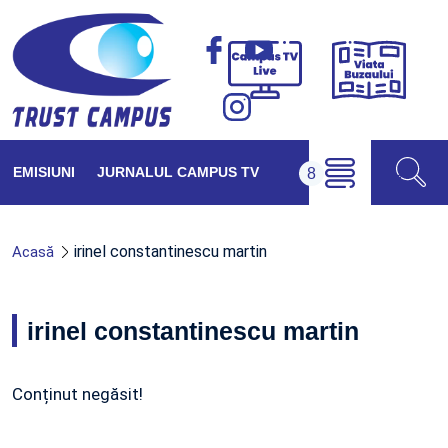
Viața
Campus
Buzăul
TV
Live
EMISIUNI
JURNALUL CAMPUS TV
irinel constantinescu martin
Acasă
irinel constantinescu martin
Conținut negăsit!