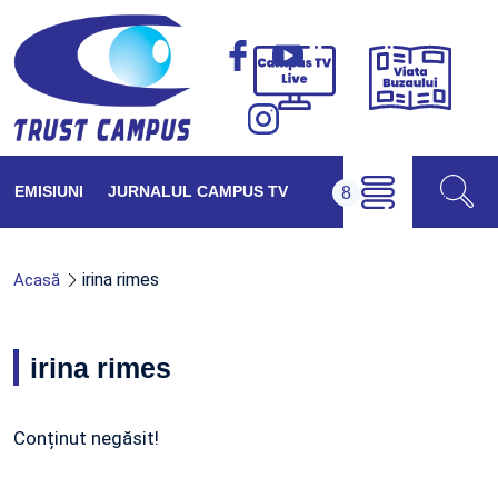
Viața
Campus
Buzăul
TV
Live
EMISIUNI
JURNALUL CAMPUS TV
irina rimes
Acasă
irina rimes
Conținut negăsit!