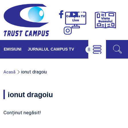
Viața
Campus
Buzăul
TV
Live
EMISIUNI
JURNALUL CAMPUS TV
ionut dragoiu
Acasă
ionut dragoiu
Conținut negăsit!