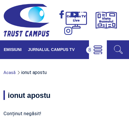
Viața
Campus
Buzăul
TV
Live
EMISIUNI
JURNALUL CAMPUS TV
ionut apostu
Acasă
ionut apostu
Conținut negăsit!