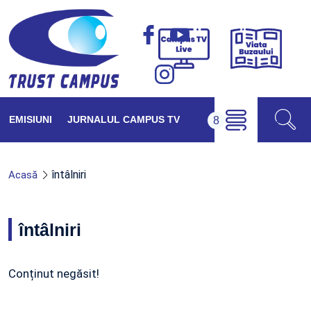
Viața
Campus
Buzăul
TV
Live
EMISIUNI
JURNALUL CAMPUS TV
întâlniri
Acasă
întâlniri
Conținut negăsit!