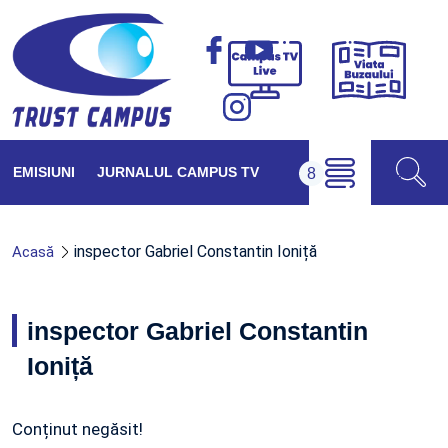
Viața
Campus
Buzăul
TV
Live
EMISIUNI
JURNALUL CAMPUS TV
inspector Gabriel Constantin Ioniță
Acasă
inspector Gabriel Constantin
Ioniță
Conținut negăsit!