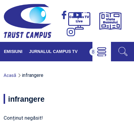
Viața
Campus
Buzăul
TV
Live
EMISIUNI
JURNALUL CAMPUS TV
infrangere
Acasă
infrangere
Conținut negăsit!