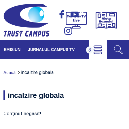
Viața
Campus
Buzăul
TV
Live
EMISIUNI
JURNALUL CAMPUS TV
incalzire globala
Acasă
incalzire globala
Conținut negăsit!