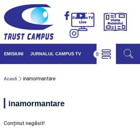
Viața
Campus
Buzăul
TV
Live
EMISIUNI
JURNALUL CAMPUS TV
inamormantare
Acasă
inamormantare
Conținut negăsit!