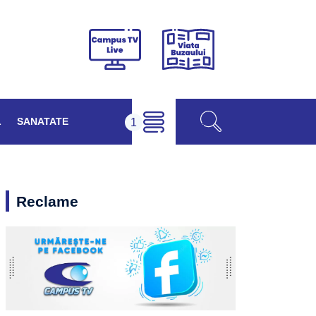
Viața
Campus
Buzăului
TV
Live
L
SANATATE
Reclame