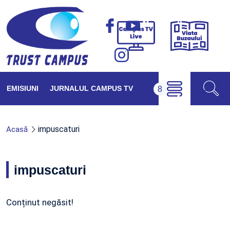
Viața
Campus
Buzăul
TV
Live
EMISIUNI
JURNALUL CAMPUS TV
impuscaturi
Acasă
impuscaturi
Conținut negăsit!