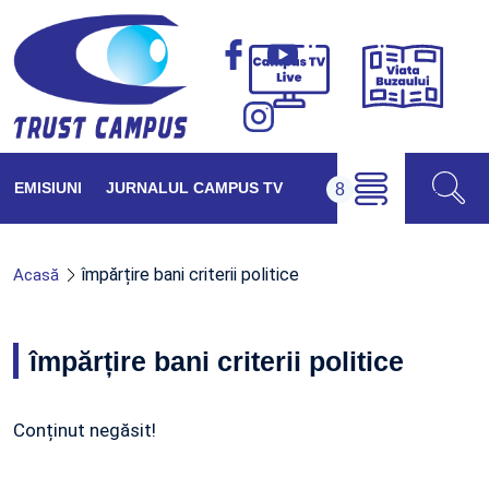
Viața
Campus
Buzăul
TV
Live
EMISIUNI
JURNALUL CAMPUS TV
împărțire bani criterii politice
Acasă
împărțire bani criterii politice
Conținut negăsit!