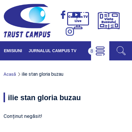
Viața
Campus
Buzăul
TV
Live
EMISIUNI
JURNALUL CAMPUS TV
ilie stan gloria buzau
Acasă
ilie stan gloria buzau
Conținut negăsit!