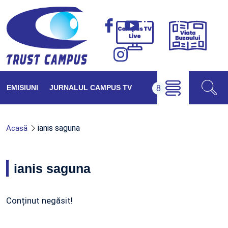
Viața
Campus
Buzăul
TV
Live
EMISIUNI
JURNALUL CAMPUS TV
ianis saguna
Acasă
ianis saguna
Conținut negăsit!