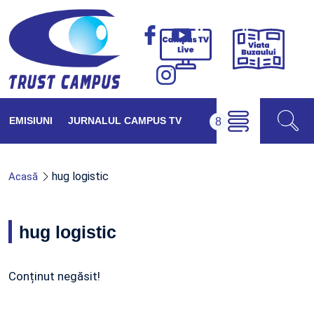
Viața
Campus
Buzăul
TV
Live
EMISIUNI
JURNALUL CAMPUS TV
hug logistic
Acasă
hug logistic
Conținut negăsit!