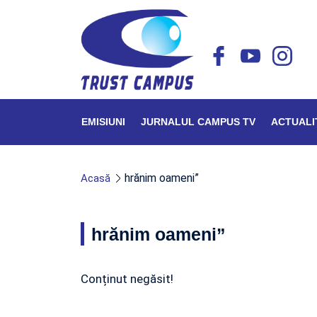
EMISIUNI
JURNALUL CAMPUS TV
ACTUALI
hrănim oameni”
Acasă
hrănim oameni”
Conținut negăsit!