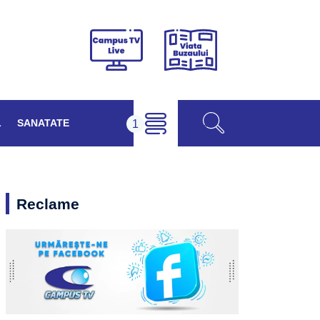
Viața
Campus
Buzăului
TV
Live
L
SANATATE
Reclame