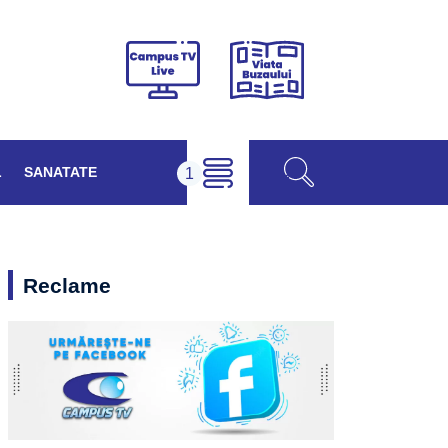
Viața
Campus
Buzăului
TV
Live
L
SANATATE
Reclame