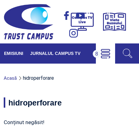
Viața
Campus
Buzăul
TV
Live
EMISIUNI
JURNALUL CAMPUS TV
hidroperforare
Acasă
hidroperforare
Conținut negăsit!