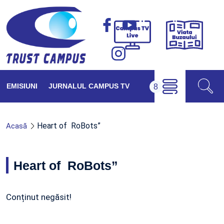
Viața
Campus
Buzăul
TV
Live
EMISIUNI
JURNALUL CAMPUS TV
Heart of RoBots”
Acasă
Heart of RoBots”
Conținut negăsit!