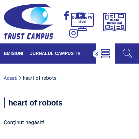
Viața
Campus
Buzăul
TV
Live
EMISIUNI
JURNALUL CAMPUS TV
heart of robots
Acasă
heart of robots
Conținut negăsit!