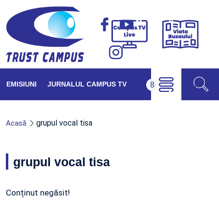
Viața
Campus
Buzăul
TV
Live
EMISIUNI
JURNALUL CAMPUS TV
grupul vocal tisa
Acasă
grupul vocal tisa
Conținut negăsit!