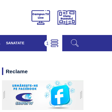
Viața
Campus
Buzăului
TV
Live
L
SANATATE
Reclame