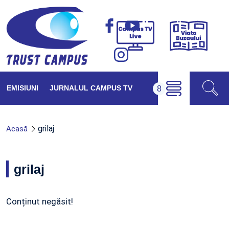
Viața
Campus
Buzăul
TV
Live
EMISIUNI
JURNALUL CAMPUS TV
grilaj
Acasă
grilaj
Conținut negăsit!