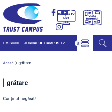
Viața
Campus
Buzăul
TV
Live
EMISIUNI
JURNALUL CAMPUS TV
grătare
Acasă
grătare
Conținut negăsit!