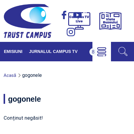
Viața
Campus
Buzăul
TV
Live
EMISIUNI
JURNALUL CAMPUS TV
gogonele
Acasă
gogonele
Conținut negăsit!