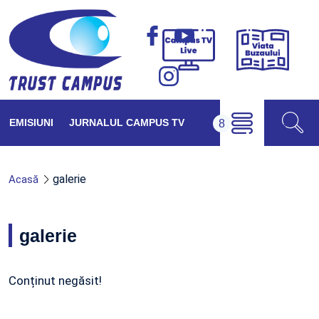
Viața
Campus
Buzăul
TV
Live
EMISIUNI
JURNALUL CAMPUS TV
galerie
Acasă
galerie
Conținut negăsit!