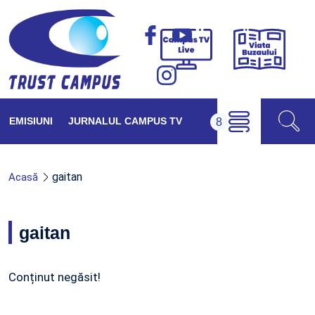
Viața
Campus
Buzăul
TV
Live
EMISIUNI
JURNALUL CAMPUS TV
gaitan
Acasă
gaitan
Conținut negăsit!