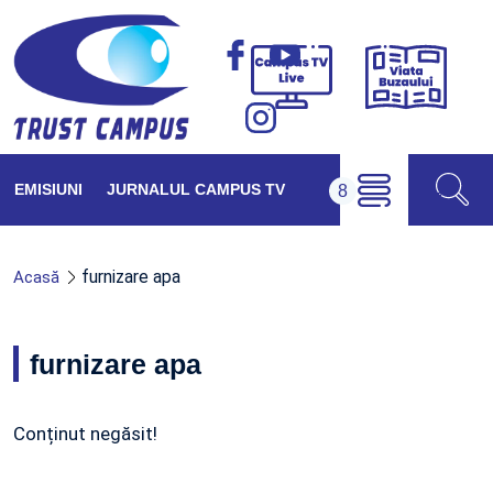
Viața
Campus
Buzăul
TV
Live
EMISIUNI
JURNALUL CAMPUS TV
furnizare apa
Acasă
furnizare apa
Conținut negăsit!