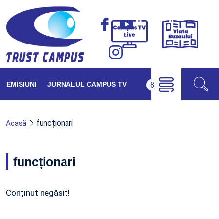
Viața
Campus
Buzăul
TV
Live
EMISIUNI
JURNALUL CAMPUS TV
funcționari
Acasă
funcționari
Conținut negăsit!